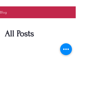
Blog
All Posts
Henüz bu dilde
yayınlanmış bir yazı yok
Yayınlanan yazıları burada
göreceksiniz.
© Copyright™